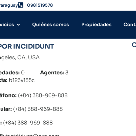
 Paraguay
0981519578
vicios
Quiénes somos
Propiedades
Cont
C
POR INCIDIDUNT
ngeles, CA, USA
edades:
0
Agentes:
3
ia:
b123v135c
éfono:
(+84) 388-969-888
ular:
(+84) 388-969-888
:
(+84) 388-969-888