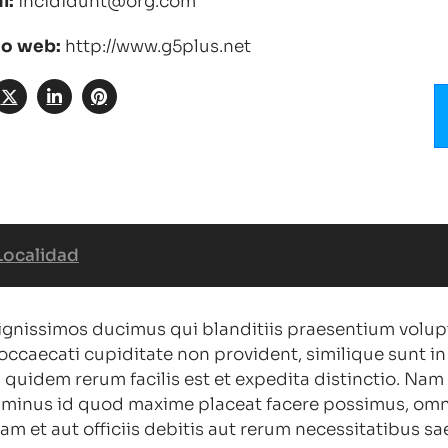
l:
incididunt@org.com
io web:
http://www.g5plus.net
Localidad
dignissimos ducimus qui blanditiis praesentium volup
occaecati cupiditate non provident, similique sunt in 
 quidem rerum facilis est et expedita distinctio. Nam
o minus id quod maxime placeat facere possimus, omn
 et aut officiis debitis aut rerum necessitatibus sa