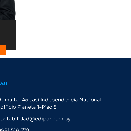
par
umaita 145 casi Independencia Nacional -
dificio Planeta 1-Piso 8
contabilidad@edipar.com.py
981 519 578