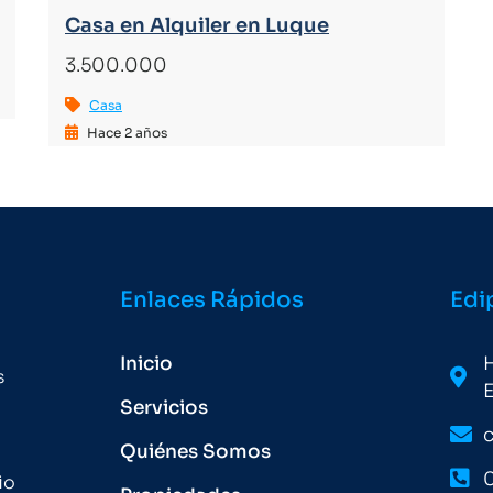
Casa en Alquiler en Luque
3.500.000
Casa
Hace 2 años
Enlaces Rápidos
Edi
Inicio
H
s
E
Servicios
Quiénes Somos
0
io