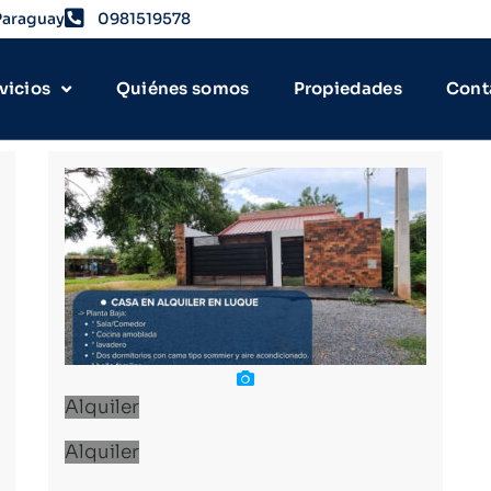
 Paraguay
0981519578
vicios
Quiénes somos
Propiedades
Cont
Alquiler
Alquiler